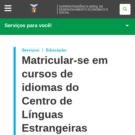
SUPERINTENDÊNCIA
SUPERINTENDÊNCIA GERAL DE
GERAL
DESENVOLVIMENTO ECONÔMICO E
SOCIAL
DE
DESENVOLVIMENTO
ECONÔMICO
Serviços para você!
E
SOCIAL
Serviços
Educação
Matricular-se em
cursos de
idiomas do
Centro de
Línguas
Estrangeiras