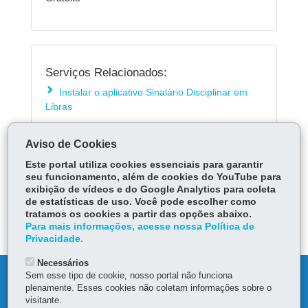
Serviços Relacionados:
Instalar o aplicativo Sinalário Disciplinar em
Libras
Aviso de Cookies
LOCAIS DE ATENDIMENTO
Este portal utiliza cookies essenciais para garantir
ÓRGÃO RESPONSÁVEL
seu funcionamento, além de cookies do YouTube para
exibição de vídeos e do Google Analytics para coleta
PERGUNTAS FREQUENTES
de estatísticas de uso. Você pode escolher como
tratamos os cookies a partir das opções abaixo.
DEIXE SUA OPINIÃO
Para mais informações, acesse nossa Política de
Privacidade.
Necessários
Sem esse tipo de cookie, nosso portal não funciona
DENUNCIE CORRUPÇÃO
plenamente. Esses cookies não coletam informações sobre o
visitante.
OUVIDORIA