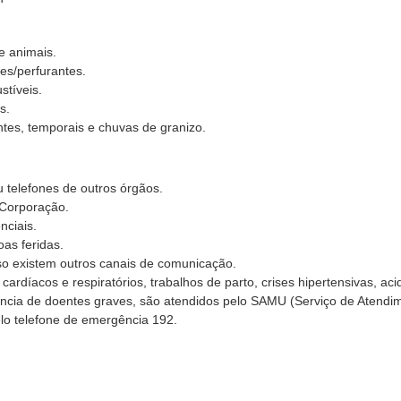
e animais.
es/perfurantes.
tíveis.
s.
tes, temporais e chuvas de granizo.
 telefones de outros órgãos.
 Corporação.
nciais.
oas feridas.
so existem outros canais de comunicação.
cardíacos e respiratórios, trabalhos de parto, crises hipertensivas, aci
erência de doentes graves, são atendidos pelo SAMU (Serviço de Atendi
lo telefone de emergência 192.